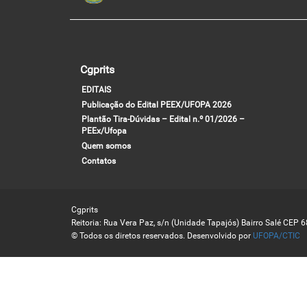
Cgprits
EDITAIS
Publicação do Edital PEEX/UFOPA 2026
Plantão Tira-Dúvidas – Edital n.º 01/2026 –
PEEx/Ufopa
Quem somos
Contatos
Cgprits
Reitoria: Rua Vera Paz, s/n (Unidade Tapajós) Bairro Salé CEP 
© Todos os diretos reservados. Desenvolvido por
UFOPA/CTIC