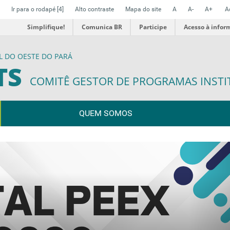
Ir para o rodapé
[4]
Alto contraste
Mapa do site
A
A-
A+
A
Simplifique!
Comunica BR
Participe
Acesso à infor
L DO OESTE DO PARÁ
TS
COMITÊ GESTOR DE PROGRAMAS INSTI
QUEM SOMOS
N