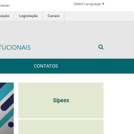
Select Language
▼
cessar
mação
Legislação
Canais
TUCIONAIS
CONTATOS
ext
Sipeex