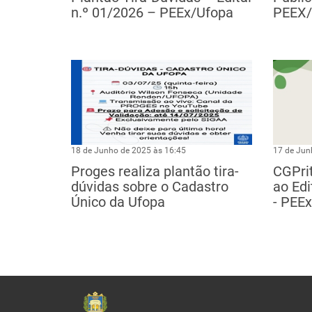
n.º 01/2026 – PEEx/Ufopa
PEEX/
18 de Junho de 2025 às 16:45
17 de Jun
Proges realiza plantão tira-
CGPrit
dúvidas sobre o Cadastro
ao Edi
Único da Ufopa
- PEEx