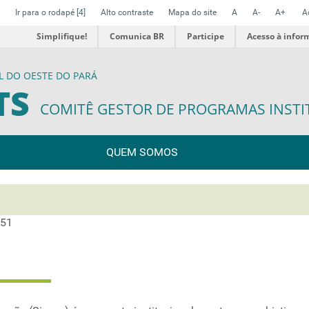
Ir para o rodapé
[4]
Alto contraste
Mapa do site
A
A-
A+
A
Simplifique!
Comunica BR
Participe
Acesso à infor
L DO OESTE DO PARÁ
TS
COMITÊ GESTOR DE PROGRAMAS INSTI
QUEM SOMOS
:51