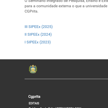
O Seminário Integrado de Pesquisa, Ensino e Exte
para a comunidade externa o que a universidade
CGPrits.
III SIPEEx (2025)
II SIPEEx (2024)
I SIPEEx (2023)
Cgprits
EDITAIS