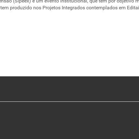
nsão (Sipeex) é um evento institucional, que tem por objetivo 
 tem produzido nos Projetos Integrados contemplados em Edita