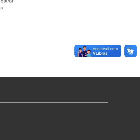
mostrar
is